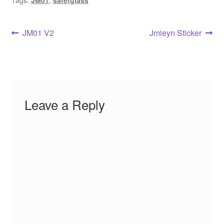
Post
Previous
Next
JM01 V2
Jmieyn Sticker
post:
post:
navigation
Leave a Reply