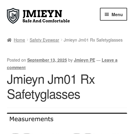
Skip
Skip
Menu
to
to
navigation
content
Home
Home
Safety Eyewear
Jmieyn Jm01 Rx Safetyglasses
Shop
Posted on
September 13, 2025
by
Jmieyn PE
—
Leave a
JM01 RX 2024
comment
Jmieyn Jm01 Rx
JM02 RXCLASIC 2026
Safetyglasses
Blog
About Us
Products